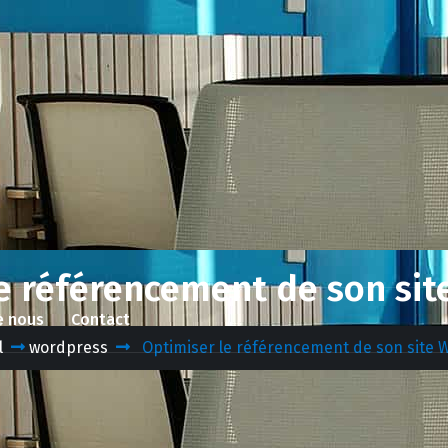
e référencement de son si
e nous
Contact
l
wordpress
Optimiser le référencement de son site 