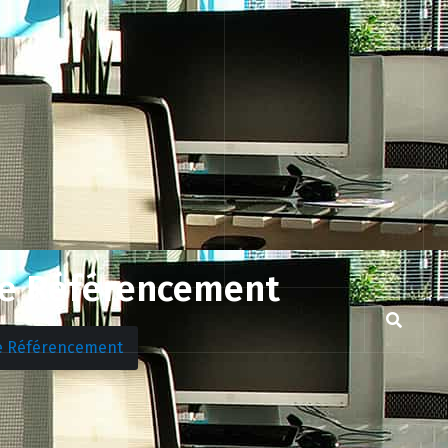
re Référencement
re Référencement