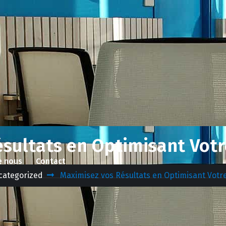
ésultats en Optimisant Vot
e nous
Contact
categorized
Maximisez vos Résultats en Optimisant Vot