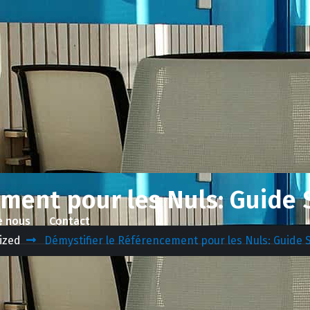
ement pour les Nuls: Guide 
e nous
Contact
ized
Démystifier le Référencement pour les Nuls: Guide 