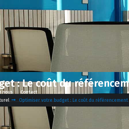
get : Le coût du référencem
e nous
Contact
turel
Optimiser votre budget : Le coût du référencement 