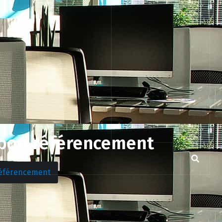
n bon référencement
 référencement